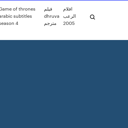
افلام
فيلم
Game of thrones
الرعب
dhruva
arabic subtitles
2005
مترجم
season 4