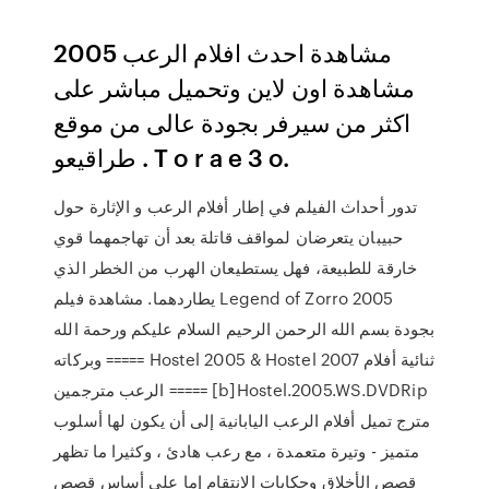
مشاهدة احدث افلام الرعب 2005
مشاهدة اون لاين وتحميل مباشر على
اكثر من سيرفر بجودة عالى من موقع
طراقيعو . T o r a e 3 o.
تدور أحداث الفيلم في إطار أفلام الرعب و اﻹثارة حول
حبيبان يتعرضان لمواقف قاتلة بعد أن تهاجمهما قوي
خارقة للطبيعة، فهل يستطيعان الهرب من الخطر الذي
يطاردهما. مشاهدة فيلم Legend of Zorro 2005
بجودة بسم الله الرحمن الرحيم السلام عليكم ورحمة الله
وبركاته ===== Hostel 2005 & Hostel 2007 ثنائية أفلام
الرعب مترجمين ===== [b]Hostel.2005.WS.DVDRip
مترج تميل أفلام الرعب اليابانية إلى أن يكون لها أسلوب
متميز - وتيرة متعمدة ، مع رعب هادئ ، وكثيرا ما تظهر
قصص الأخلاق وحكايات الانتقام إما على أساس قصص