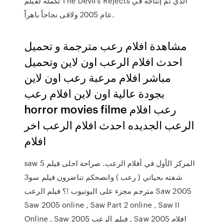
تكملة لفيلم The Devil's Rejects الذي تمّ إنتاجه في
عام 2005 ولاقى نجاحاً باهراً.
مشاهدة افلام رعب مترجمة و تحميل
احدث افلام الرعب اون لاين وتحميل
مباشر افلام مرعبة رعب اون لاين
بجودة عالية اون لاين افلام رعب
horror movies filme رعب افلام
الرعب الجديده احدث افلام الرعب اخر
افلام
saw 5 المركز الأول في أفلام الرعب. صراحة احلى فيلم
شفته بحياتي ( رعب ) وانصحكم تناضرون فيلم سو3
مترجم مجزء على اليوتيوب !؟ فيلم الرعب Saw 2005
Saw 2005 online , Saw Part 2 online , Saw II
Online , Saw 2005 فيلم الرعب , Saw 2005 افلام