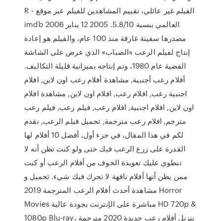
R - الفيلم غير عائلي، تقييم المشاهدين للفيلم عبر موقع
imdb العالمي بنسبة 5.8/10. 2005 12 يناير 2006
مصدرها سفينة غارقة منذ 100 عام، والفيلم هو إعادة
إنتاج لفيلم الرعب «الضباب» الذي عرض على الشاشة
الفضية عام 1980، وتم إنتاجه بميزانية قليلة التكاليف.
أفلام رعب أجنبية, مشاهدة أفلام رعب اون لاين, افلام
اجنبية رعب, افلام رعب, افلام اون لاين, مشاهدة افلام
اون لاين, افلام اجنبية, افلام رعب, فيلم رعب, فيلم رعب
مترجم, افلام رعب مترجمة, تحميل فيلم الرعب, نقدم
لكم في هذا المقال، في جزء أول، أفضل 10 أفلام لها
القدرة على زرع الرعب فيك حتى ولو كنت تظن أنه لا
تنطوي عليك تعويذة الخوف من أفلام الرعب أو كنت
ممن يظن أنها أفلام تافهة لا تحرك فيك شيء. تحميل و
مشاهدة أحدث أفلام الرعب المترجمة 2019 Horror
Movies مباشرة على الإنترنت بجودة عالية HD 720p &
1080p Blu-ray، تنزيل أفلام رعب جديدة 2020 مترجمة