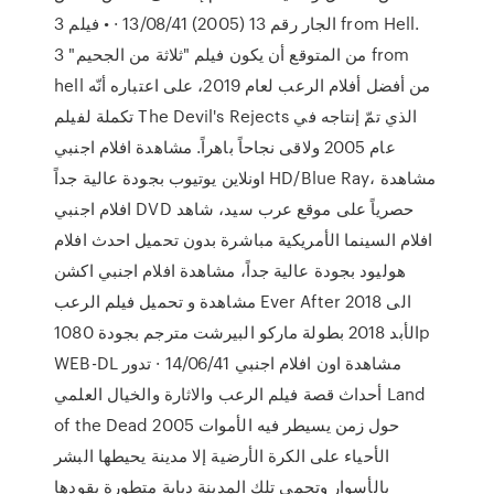
الجار رقم 13 (2005) 13/08/41 · • فيلم 3 from Hell.
من المتوقع أن يكون فيلم "ثلاثة من الجحيم" 3 from
hell من أفضل أفلام الرعب لعام 2019، على اعتباره أنّه
تكملة لفيلم The Devil's Rejects الذي تمّ إنتاجه في
عام 2005 ولاقى نجاحاً باهراً. مشاهدة افلام اجنبي
اونلاين يوتيوب بجودة عالية جداً HD/Blue Ray، مشاهدة
افلام اجنبي DVD حصرياً على موقع عرب سيد، شاهد
افلام السينما الأمريكية مباشرة بدون تحميل احدث افلام
هوليود بجودة عالية جداً، مشاهدة افلام اجنبي اكشن
مشاهدة و تحميل فيلم الرعب Ever After 2018 الى
الأبد 2018 بطولة ماركو البيرشت مترجم بجودة 1080p
WEB-DL مشاهدة اون افلام اجنبي 14/06/41 · تدور
أحداث قصة فيلم الرعب والاثارة والخيال العلمي Land
of the Dead 2005 حول زمن يسيطر فيه الأموات
الأحياء على الكرة الأرضية إلا مدينة يحيطها البشر
بالأسوار وتحمي تلك المدينة دبابة متطورة يقودها