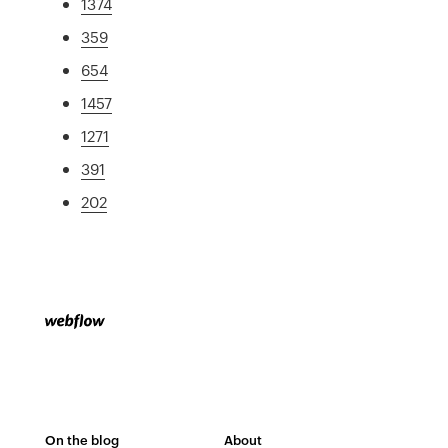
1374
359
654
1457
1271
391
202
On the blog
About