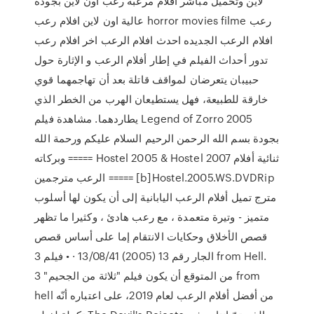
لاين وتحميل مباشر افلام مرعبة رعب اون لاين بجودة
عالية اون لاين افلام رعب horror movies filme رعب
افلام الرعب الجديده احدث افلام الرعب اخر افلام رعب
تدور أحداث الفيلم في إطار أفلام الرعب و اﻹثارة حول
حبيبان يتعرضان لمواقف قاتلة بعد أن تهاجمهما قوي
خارقة للطبيعة، فهل يستطيعان الهرب من الخطر الذي
يطاردهما. مشاهدة فيلم Legend of Zorro 2005
بجودة بسم الله الرحمن الرحيم السلام عليكم ورحمة الله
وبركاته ===== Hostel 2005 & Hostel 2007 ثنائية أفلام
الرعب مترجمين ===== [b]Hostel.2005.WS.DVDRip
مترج تميل أفلام الرعب اليابانية إلى أن يكون لها أسلوب
متميز - وتيرة متعمدة ، مع رعب هادئ ، وكثيرا ما تظهر
قصص الأخلاق وحكايات الانتقام إما على أساس قصص
الجار رقم 13 (2005) 13/08/41 · • فيلم 3 from Hell.
من المتوقع أن يكون فيلم "ثلاثة من الجحيم" 3 from
hell من أفضل أفلام الرعب لعام 2019، على اعتباره أنّه