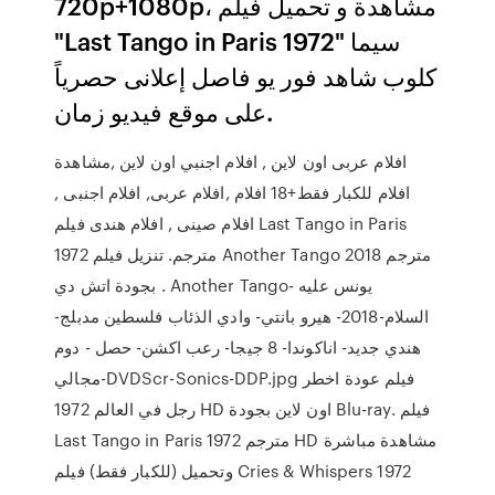
720p+1080p، مشاهدة و تحميل فيلم
"Last Tango in Paris 1972" سيما
كلوب شاهد فور يو فاصل إعلانى حصرياً
على موقع فيديو زمان.
افلام عربى اون لاين , افلام اجنبي اون لاين ,مشاهدة
افلام للكبار فقط+18 افلام ,افلام عربى, افلام اجنبى ,
افلام صينى , افلام هندى فيلم Last Tango in Paris
1972 مترجم. تنزيل فيلم Another Tango 2018 مترجم
بجودة اتش دي . Another Tango- يونس عليه
السلام-2018- هيرو بانتي- وادي الذئاب فلسطين مدبلج-
هندي جديد- اناكوندا- 8 جيجا- رعب اكشن- حصل - دوم
مجالي-DVDScr-Sonics-DDP.jpg فيلم عودة اخطر
رجل في العالم 1972 HD اون لاين بجودة Blu-ray. فيلم
Last Tango in Paris 1972 مترجم HD مشاهدة مباشرة
وتحميل (للكبار فقط) فيلم Cries & Whispers 1972