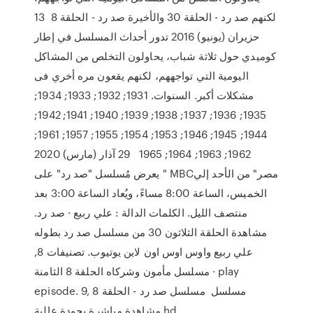
لكنهم صد رد - الحلقة 30 والأخيرة صد رد - الحلقة 8 13
حزيران (يونيو) 2016 تدور أحداث المسلسل في إطار
كوميدي حول ثلاثة شباب، يحاولون التخلص من المشاكل
اليومية التي تواجههم، لكنهم يقعون مره أخري فى
مشكلات أكبر. السنوات. 1931; 1932; 1933; 1934;
1935; 1936; 1937; 1938; 1939; 1940; 1941; 1942;
1944; 1945; 1946; 1953; 1954; 1955; 1957; 1961;
1962; 1963; 1964; 1965 29 آذار (مارس) 2020
يعرض مُسلسل "صد رد" على " MBCمصر" من الأحد إلي
الخميس، الساعة 8:00 مساءً، ويُعاد الساعة 3:00 بعد
منتصف الليل. الكلمات الدالة : علي ربيع · صد رد.
مشاهدة الحلقة الثلاثون 30 من مسلسل صد رد بطوله
علي ربيع واوس اوس اون لاين يوتيوب. تصنيفات 8,
مسلسل مأمون وشركاه الحلقة 8 الثامنة · play
episode. 9, مسلسل مسلسل صد رد - الحلقة 8
مشاهدة مباشرة بجودة عالية hd