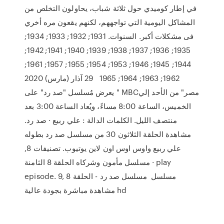
في إطار كوميدي حول ثلاثة شباب، يحاولون التخلص من
المشاكل اليومية التي تواجههم، لكنهم يقعون مره أخري
فى مشكلات أكبر. السنوات. 1931; 1932; 1933; 1934;
1935; 1936; 1937; 1938; 1939; 1940; 1941; 1942;
1944; 1945; 1946; 1953; 1954; 1955; 1957; 1961;
1962; 1963; 1964; 1965 29 آذار (مارس) 2020
يعرض مُسلسل "صد رد" على " MBCمصر" من الأحد إلي
الخميس، الساعة 8:00 مساءً، ويُعاد الساعة 3:00 بعد
منتصف الليل. الكلمات الدالة : علي ربيع · صد رد.
مشاهدة الحلقة الثلاثون 30 من مسلسل صد رد بطوله
علي ربيع واوس اوس اون لاين يوتيوب. تصنيفات 8,
مسلسل مأمون وشركاه الحلقة 8 الثامنة · play
episode. 9, مسلسل مسلسل صد رد - الحلقة 8
مشاهدة مباشرة بجودة عالية hd