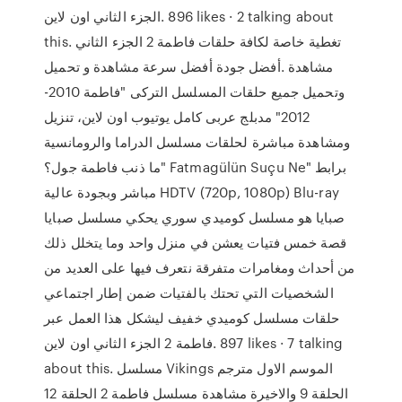
الجزء الثاني اون لاين‎. 896 likes · 2 talking about
this. ‎تغطية خاصة لكافة حلقات فاطمة 2 الجزء الثاني
أفضل جودة أفضل سرعة مشاهدة و تحميل.‎ مشاهدة
وتحميل جميع حلقات المسلسل التركى "فاطمة 2010-
2012" مدبلج عربى كامل يوتيوب اون لاين، تنزيل
ومشاهدة مباشرة لحلقات مسلسل الدراما والرومانسية
"ما ذنب فاطمة جول؟ Fatmagülün Suçu Ne" برابط
مباشر وبجودة عالية HDTV (720p, 1080p) Blu-ray
صبايا هو مسلسل كوميدي سوري يحكي مسلسل صبايا
قصة خمس فتيات يعشن في منزل واحد وما يتخلل ذلك
من أحداث ومغامرات متفرقة نتعرف فيها على العديد من
الشخصيات التي تحتك بالفتيات ضمن إطار اجتماعي
كوميدي خفيف ليشكل هذا العمل عبر ‎حلقات مسلسل
فاطمة 2 الجزء الثاني اون لاين‎. 897 likes · 7 talking
about this. مسلسل Vikings الموسم الاول مترجم
الحلقة 9 والاخيرة مشاهدة مسلسل فاطمة 2 الحلقة 12