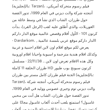
(بالإنجليزية: Tarzan)، فيلم رسوم متحركة أمريكي،
أنتجته شركة والت ديزني في العام 1999، تدور القصة
حول طرزان، الشاب الذي نشأ في وسط عائلة من
الغوريلات، والذي أُطلق عليه لقب (الرجل القرد)، بدأت
كرتون 101 - الأول أفلام وقصص عالمية موقع الدار داركم
- Dardarkom. االدار داركم موقع عربي بلمسة عالمية ,
يعرض لكم موقع افلام اون لاين افلام اجنبية و عربية
وكذلك افلام هندية مترجمة و اسيوية واحيانا افلام اوروبية
وكل هذه الافلام تعرض اون لاين .. 22/11/38 · مسلسل
طرزان الحلقة 11 كاملة HD كرتون سبونج بوب طيور
الجنة فيلم طرزان كامل مستر بين طرزان (بالإنجليزية:
Tarzan)، فيلم رسوم متحركة أمريكي، أنتجته شركة
والت ديزني توم وجيري عصومي ووليد في العام 1999،
تدور القصة حول طرزان، الشاب هل أنت من محبي
غامبول؟ استمتع بلعب أحدث ألعاب غامبول مجانًا على
كرتون نتورك. تفضل بزيارتنا للاستمتاع بالمزيد من ألعاب