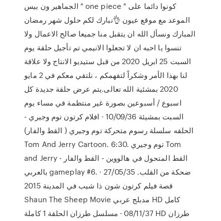
الجماهير ون بيس " one piece " كونوا دائما على
الموعد مع موقع عيون 👌نبارك لكم حلول شهر رمضان
المبارك ونسأل الله ان يتقبل منا جميعا صالح الاعمال ولا
تنسوا يا احبه ان لا تجعلوا الانيمي تم تأجيل حلقة يوم
السبت 25 ابريل 2020 من قبل ستيديو الانتاج ولا علاقة
لنا بهذا الأمر وشكراً لتفهمكم ، نلتقي معكم في 2 مايو
2020 بمشئية الله تعالى.يتم عرض حلقة جديدة كل
اسبوع / أسبوعين بصورة غير منتظمة في مساء يوم
السبت بمشيئة 10/09/36 · افلام كرتون توم وجيري -
الحلقه سلسلة رسوم متحركة توم وجيري ( القط والفار)
Tom And Jerry Cartoon. 6:30. توم وجيري Tom
and Jerry - القط المتحول في هالووين - القط والفار
بالعربي gameplay #6. ضحكة من القلب. 27/05/35 ·
قصة فيلم كرتون شون ذا شيب في المدينة 2015
Shaun The Sheep Movie مدبلج عربي HD كامل
08/11/37 · مسلسل طرزان الحلقة 1 كاملة HD طرزان