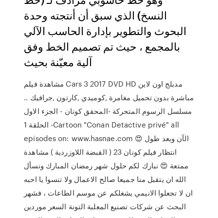
النسخ) الذي سبق أن أنتجته وحدة
البحوث والتطوير بإدارة الحاسب الآلي
بالمجمع ، حيث تم تصميم الخط وفق
آلية معيّنة بحيث
مشاهدة فيلم Cars 3 2017 DVD HD مدبلج اون لاين
مباشرة بدون تحميل مغامرة ,كوميدي ,كارتون ,جرافيك ..
مسلسل الرسوم المتحركة -المحقق كونان - الجزء الاول
- الحلقة 1Cartoon "Conan Detactive privé" all
episodes on: www.hasnae.com 😍 الآن وبعد طول
انتظار فيلم كونان 23 ( القبضة اللاوزردية ) مشاهدة
ممتعة 😍 نبارك لكم حلول شهر رمضان المبارك ونسأل
الله ان يتقبل منا جميعا صالح الاعمال ولا تنسوا يا احبه
ان لا تجعلوا الانيمي يشغلكم عن موسم الطاعات ، فشهر
البحث عن شركات تصنيع المعلبة التونة السعر موردين