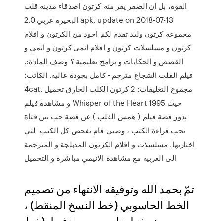
القوة، بل إن الصقر يفر منه كرتون اصدقاء مدينه قلب
البحيره عربي 2.0 apk, update on 2018-07-13
مجموعة كرتون وليد تقدم لكم اجود من الكرتون و افلام
كرتون و مسلسلات كرتون و افلام انمى كرتون و انمي و
القصص و الحكايات و برامج تعليمية ؟ وصف المادة:.
فيلم القلب الشجاع مترجم - كامل بجودة عالية. الكاتب:
4cat. مجموع التعليقات: 2 كرتون الكلب الخارق تحميل
و مشاهدة فيلم Whisper of the Heart 1995 حيث
تدور قصة فيلم ( همس القلب ) عن قصة حب بين فتاة
تحب قراءة الكتب ، وصبي قام بفحص كل الكتب التي
اختارتها. مسلسلات و افلام الكرتون المدبلجة و المترجمة
الى العربية مع مشاهدة الانيمي مباشرة و التحميل
تمّ بحمد الله وتوفيقه الانتهاء من تصميم
الخط الحاسوبي (خط النسخ المنقط) ،
وهو خط حاسوبي مرادف لـ (خط