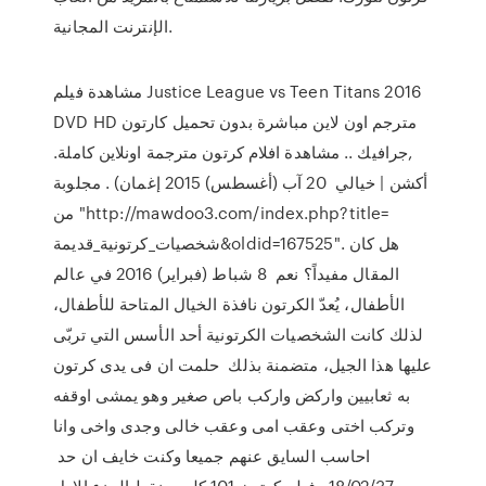
الإنترنت المجانية.
مشاهدة فيلم Justice League vs Teen Titans 2016
DVD HD مترجم اون لاين مباشرة بدون تحميل كارتون
,جرافيك .. مشاهدة افلام كرتون مترجمة اونلاين كاملة.
أكشن | خيالي 20 آب (أغسطس) 2015 إغمان) . مجلوبة
من "http://mawdoo3.com/index.php?title=
شخصيات_كرتونية_قديمة&oldid=167525". هل كان
المقال مفيداً؟ نعم 8 شباط (فبراير) 2016 في عالم
الأطفال، يُعدّ الكرتون نافذة الخيال المتاحة للأطفال،
لذلك كانت الشخصيات الكرتونية أحد الأسس التي تربّى
عليها هذا الجيل، متضمنة بذلك حلمت ان فى يدى كرتون
به ثعابيين واركض واركب باص صغير وهو يمشى اوقفه
وتركب اختى وعقب امى وعقب خالى وجدى واخى وانا
احاسب السايق عنهم جميعا وكنت خايف ان حد
18/02/37 · فيلم كرتون 101 كلب منقط الجزء الاول