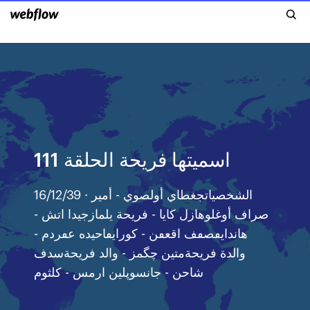
اسميتها فريحة الحلقة 111
16/12/39 · الشخصياتجغطاي أولصوي - أمير
صراف أوغلوهازل كايا - فريحة يلمازجيدا اتش -
هاندايٯصٯف اقعٯن - كورايٯاحيده عٯردم -
والدة فريحةمتين چگمز - والد فريحةسدف
شاحن - جانسوپلين ارمس - كلثوم