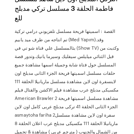
فاطمة الحلقة 3 مسلسل تركي مدبلج
للع
القصة : اسميتها فريحة مسلسل تلفزيوني درامي تركية
تم انتاجه من طرف ميد يابيم (Med Yapım).وقد
بثالمسلسل علي قناة شو تي في (Show TV) وكتبت من
قبل الثنائي ميليلس سيفليك وسيرما يانيك.وتدور قصة
المسلسل حول فتاة شابة وجميلة اسمها مشاهدة جميع
حلقات مسلسل اسميتها فريحة الجزء الثانى مدبلج اون
لاينسفرة اون لاين مشاهدة مسلسل ماريانيلا الحلقة 111
مكسيكى مدبلج عرب مشاهدة فيلم الاكشن والقتال فيلم
American Brawler 2 مشاهدة مسلسل اسميتها فريحة
الجزء الثانى الحلقة 41 تركى مدبلج عربى كامل اون لاين
asmaytoha fariha 2سفرة اون لاين مشاهدة مسلسل
ماريانيلا الحلقة 111 مكسيكى مدبلج عرب اعلان الحلقة 8
من الشمال والجنوب ( مترجم عربي ) مشاهدة & تحميل