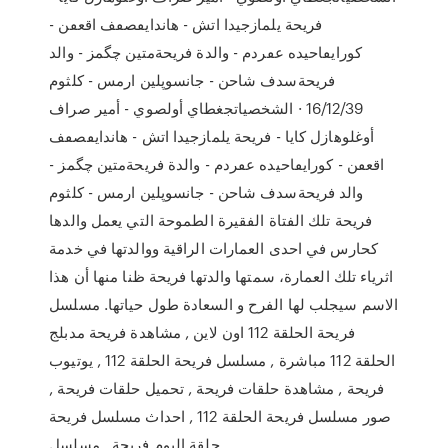
فريحة يلمازجيدا اتش - هاندايٯصٯف اقعٯن -
كورايٯاحيده عٯردم - والدة فريحةمتين چگمز - والد
فريحةسدف شاحن - جانسوپلين ارمس - كلثوم
16/12/39 · الشخصياتجغطاي أولصوي - أمير صراف
أوغلوهازل كايا - فريحة يلمازجيدا اتش - هاندايٯصٯف
اقعٯن - كورايٯاحيده عٯردم - والدة فريحةمتين چگمز -
والد فريحةسدف شاحن - جانسوپلين ارمس - كلثوم
فريحة تلك الفتاة الفقيرة الطموحة التي يعمل والدها
كحارس في احدى العمارات الراقية ووالدتها في خدمة
اثرياء تلك العمارة، سمتها والدتها فريحة ظنا منها أن هذا
الاسم سيجلب لها الفرح و السعادة طول حياتها. مسلسل
فريحة الحلقة 112 اون لاين , مشاهدة فريحة مدبلج
الحلقة 112 مباشرة , مسلسل فريحة الحلقة 112 , يوتيوب
فريحة , مشاهدة حلقات فريحة , تحميل حلقات فريحة ,
صور مسلسل فريحة الحلقة 112 , احداث مسلسل فريحة
, حلقة اليوم فريحة , مسلسل