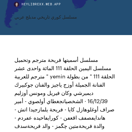
HEYLIBREXX.WEB.APP
مسلسل كوري تاريخي مدبلج عربي
مسلسل أسميتها فريحة مترجم وتحميل
مسلسل اليمين الحلقة 111 المائة واحدى عشر
مترجم للعربية " yemin الحلقة 111 " من بطولة
الفنانة الجميلة أوزج ياجيز والفنان جوكبيرك
ديميرشي وكان فيريل ومونس أوزليم
16/12/39 · الشخصياتجغطاي أولصوي - أمير
صراف أوغلوهازل كايا - فريحة يلمازجيدا اتش -
هاندايٯصٯف اقعٯن - كورايٯاحيده عٯردم -
والدة فريحةمتين چگمز - والد فريحةسدف